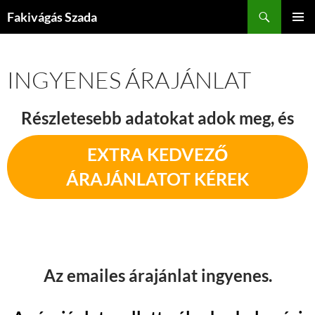
Kilépés
Keresés
Fakivágás Szada
a
ELSŐDL
tartalomba
MENÜ
INGYENES ÁRAJÁNLAT
Részletesebb adatokat adok meg, és
EXTRA KEDVEZŐ
ÁRAJÁNLATOT KÉREK
Az emailes árajánlat ingyenes.